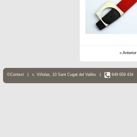
« Anterior
©Context | c. Viñolas, 10 Sant Cugat del Vallès |
649 659 434