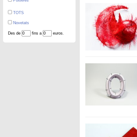
Polseres
TOTS
Novetats
Des de
fins a
euros.