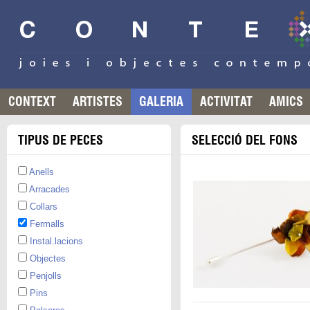
CONTEXT
ARTISTES
GALERIA
ACTIVITAT
AMICS
TIPUS DE PECES
SELECCIÓ DEL FONS
Anells
Arracades
Collars
Fermalls
Instal.lacions
Objectes
Penjolls
Pins