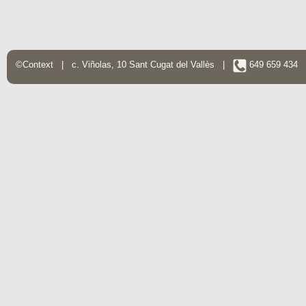
©Context | c. Viñolas, 10 Sant Cugat del Vallès |
649 659 434