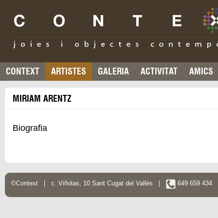
CONTEXT
ARTISTES
GALERIA
ACTIVITAT
AMICS
MIRIAM ARENTZ
Biografia
©Context | c. Viñolas, 10 Sant Cugat del Vallès |
649 659 434