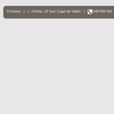
©Context | c. Viñolas, 10 Sant Cugat del Vallès |
649 659 43