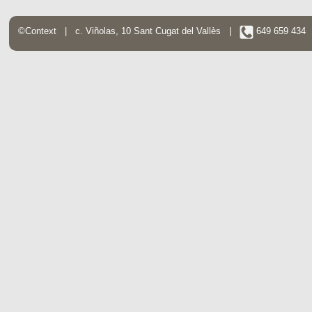
©Context | c. Viñolas, 10 Sant Cugat del Vallès |
649 659 43