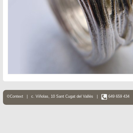
©Context | c. Viñolas, 10 Sant Cugat del Vallès |
649 659 434