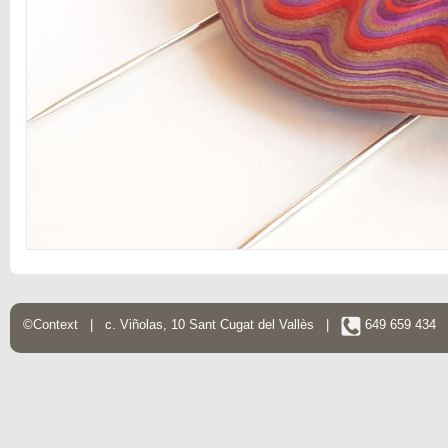
©Context | c. Viñolas, 10 Sant Cugat del Vallès |
649 659 434