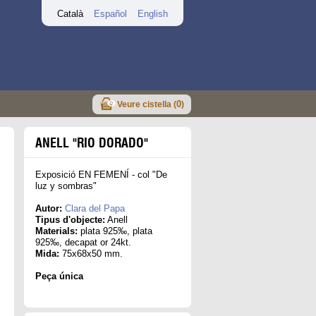
Català
Español
English
0
Veure cistella (
)
ANELL "RIO DORADO"
Exposició EN FEMENÍ - col "De
luz y sombras"
Autor:
Clara del Papa
Tipus d'objecte:
Anell
Materials:
plata 925‰, plata
925‰, decapat or 24kt.
Mida:
75x68x50 mm.
Peça única