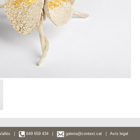
l Vallès |
649 659 434 |
galeria@context.cat
|
Avís legal