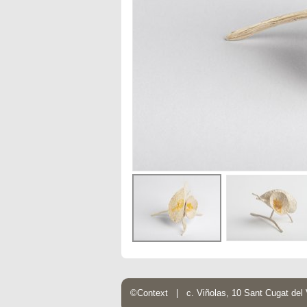
©Context | c. Viñolas, 10 Sant Cugat de