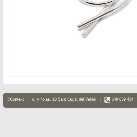
©Context | c. Viñolas, 10 Sant Cugat del Vallès |
649 659 434