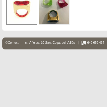
©Context | c. Viñolas, 10 Sant Cugat del Vallès |
649 659 434