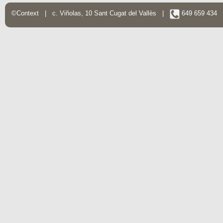
©Context | c. Viñolas, 10 Sant Cugat del Vallès |
649 659 434