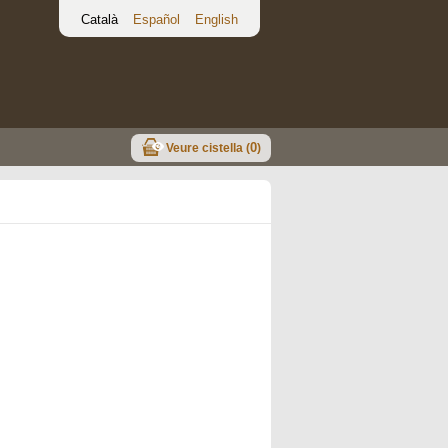
Català
Español
English
0
Veure cistella (
)