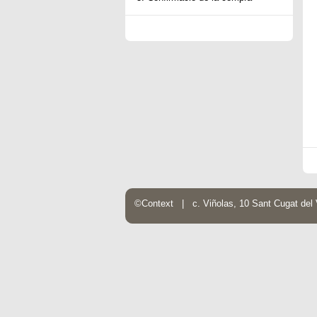
©Context | c. Viñolas, 10 Sant Cugat de