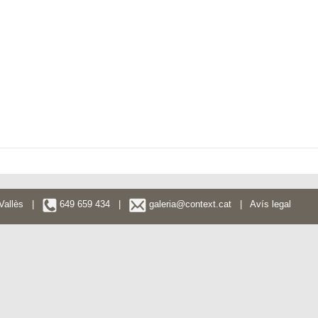
l Vallès |
649 659 434 |
galeria@context.cat
|
Avís legal