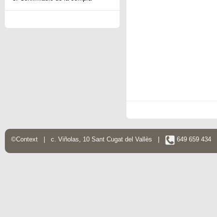
©Context | c. Viñolas, 10 Sant Cugat del Vallès |
649 659 434