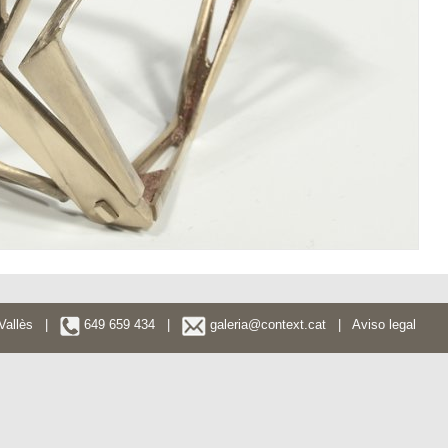
l Vallès |
649 659 434 |
galeria@context.cat
|
Aviso legal