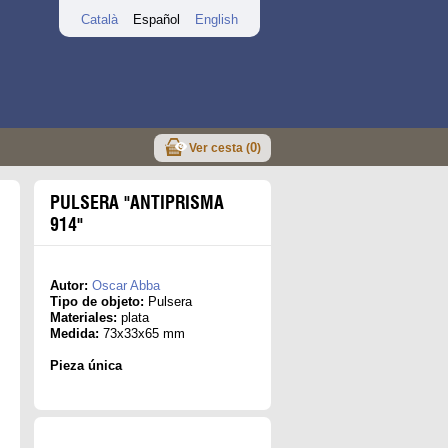
Català
Español
English
0
Ver cesta (
)
PULSERA "ANTIPRISMA
914"
Autor:
Oscar Abba
Tipo de objeto:
Pulsera
Materiales:
plata
Medida:
73x33x65 mm
Pieza única