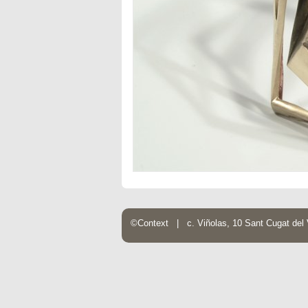
©Context | c. Viñolas, 10 Sant Cugat de