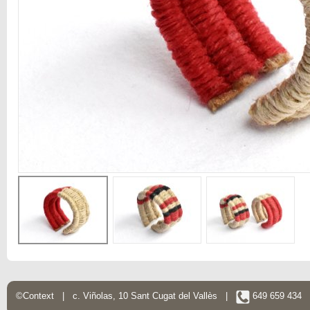
©Context | c. Viñolas, 10 Sant Cugat del Vallès |
649 659 434