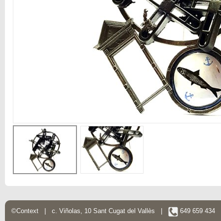
©Context | c. Viñolas, 10 Sant Cugat del Vallès |
649 659 434