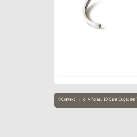
©Context | c. Viñolas, 10 Sant Cugat de