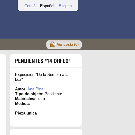
Català
Español
English
0
Ver cesta (
)
PENDIENTES "14 ORFEO"
Exposición "De la Sombra a la
Luz"
Autor:
Ana Pina
Tipo de objeto:
Pendiente
Materiales:
plata
Medida:
Pieza única