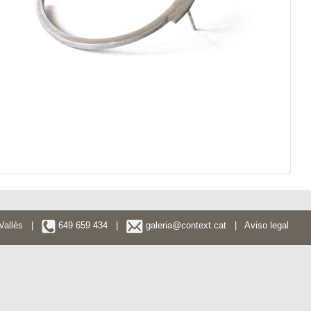
l Vallès |
649 659 434 |
galeria@context.cat
|
Aviso legal