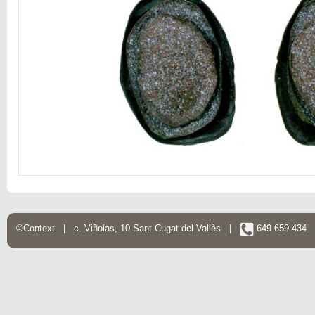
©Context | c. Viñolas, 10 Sant Cugat del Vallès |
649 659 434