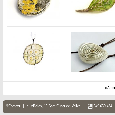
« Anter
©Context | c. Viñolas, 10 Sant Cugat del Vallès |
649 659 434