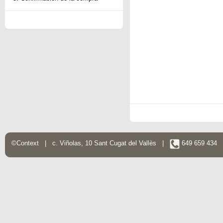
©Context | c. Viñolas, 10 Sant Cugat del Vallès |
649 659 434