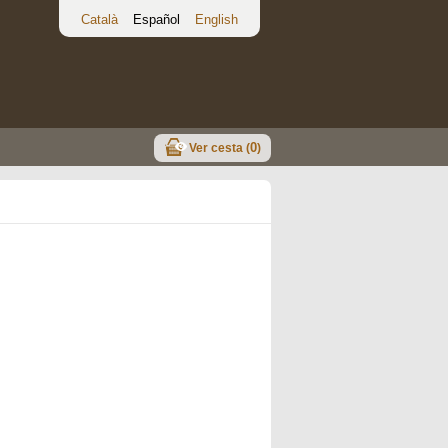
Català
Español
English
0
Ver cesta (
)