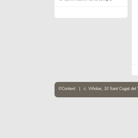
©Context | c. Viñolas, 10 Sant Cugat de