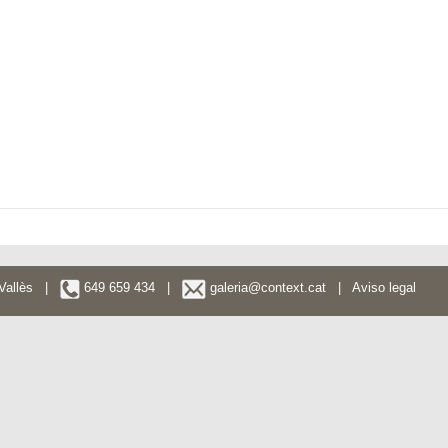
l Vallès |
649 659 434 |
galeria@context.cat
|
Aviso legal