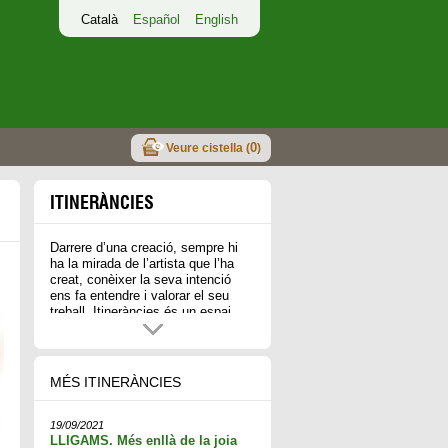
Català
Español
English
0
Veure cistella (
)
ITINERÀNCIES
Darrere d’una creació, sempre hi
ha la mirada de l’artista que l’ha
creat, conèixer la seva intenció
ens fa entendre i valorar el seu
treball. Itineràncies és un espai
online/offline, que dona cabuda a
aquestes mirades amb la intenció
d’anar més enllà de lo establert.
MÉS ITINERÀNCIES
Itineràncies presenta
periòdicament una selecció més
complerta de l'obra dels artistes de
19/09/2021
la galeria per conèixer tant la seva
LLIGAMS. Més enllà de la joia