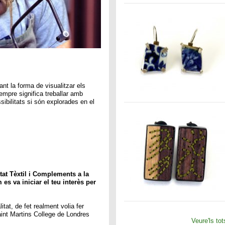
ant la forma de visualitzar els
empre significa treballar amb
ossibilitats si són explorades en el
itat Tèxtil i Complements a la
es va iniciar el teu interès per
tat, de fet realment volia fer
aint Martins College de Londres
Veure'ls tot