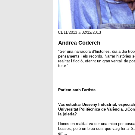
01/11/2013 a 02/12/2013
Andrea Coderch
"Ser una narradora d’històries, dia a dia trob
pensaments i els records. Narrar històries s
realitat i ficció, oferint un gran ventall de p
futur."
Parlem amb l'artista...
Vas estudiar Disseny Industrial, especial
Universitat Politècnica de València. ¿Com 
la joieria?
Doncs en realitat va ser una mica per casuali
bosses, però un breu curs que vaig fer al S
em...