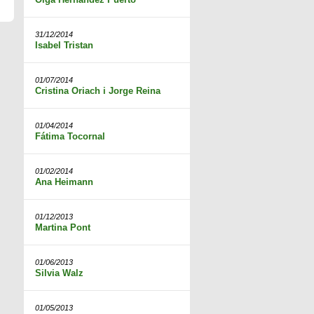
31/12/2014
Isabel Tristan
01/07/2014
Cristina Oriach i Jorge Reina
01/04/2014
Fátima Tocornal
01/02/2014
Ana Heimann
01/12/2013
Martina Pont
01/06/2013
Silvia Walz
01/05/2013