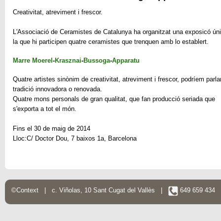
Creativitat, atreviment i frescor.
L'Associació de Ceramistes de Catalunya ha organitzat una exposicó ún
la que hi participen quatre ceramistes que trenquen amb lo establert.
Marre Moerel
-
Krasznai
-
Bussoga
-
Apparatu
Quatre artistes sinònim de creativitat, atreviment i frescor, podríem parla
tradició innovadora o renovada.
Quatre mons personals de gran qualitat, que fan producció seriada que
s'exporta a tot el món.
Fins el 30 de maig de 2014
Lloc:C/ Doctor Dou, 7 baixos 1a, Barcelona
©Context | c. Viñolas, 10 Sant Cugat del Vallès |
649 659 434