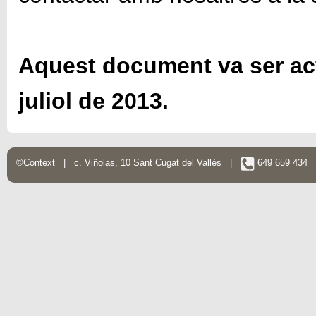
Aquest document va ser actu
juliol de 2013.
©Context | c. Viñolas, 10 Sant Cugat del Vallès |
649 659 434