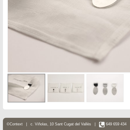
©Context | c. Viñolas, 10 Sant Cugat del Vallès |
649 659 434